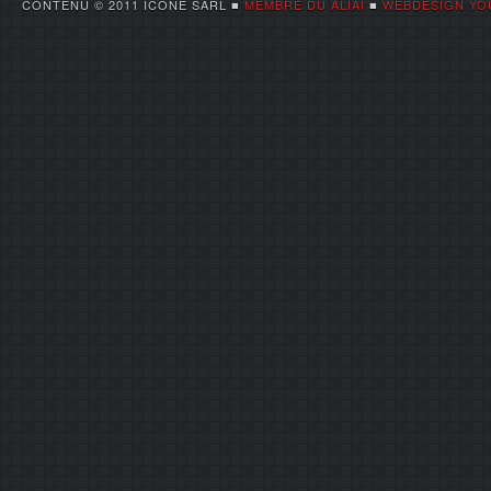
CONTENU © 2011 ICONE SARL ■
MEMBRE DU ALIAI
■
WEBDESIGN YO